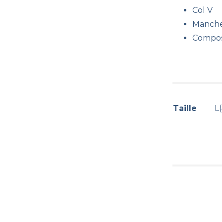
Col V
Manche
Composi
Taille
L