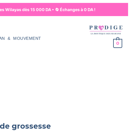
es Wilayas dès 15 000 DA • 🔄 Échanges à 0 DA !
AN & MOUVEMENT
0
 de grossesse