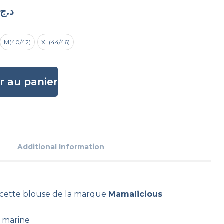
د.ج
M(40/42)
XL(44/46)
r au panier
Additional Information
cette blouse de la marque
Mamalicious
: marine