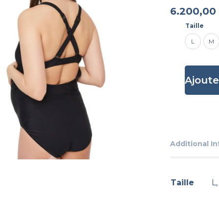
6.200,00
Taille
L
M
Ajoute
Additional I
Taille
L,