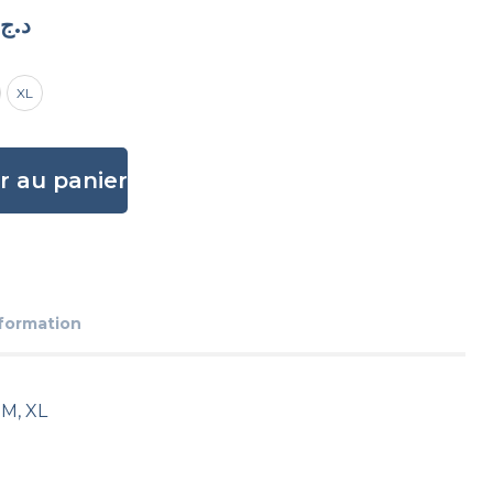
د.ج
XL
r au panier
nformation
 M, XL