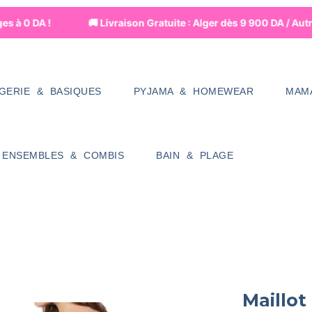
 à 0 DA !
🚚 Livraison Gratuite : Alger dès 9 900 DA / Autr
NGERIE & BASIQUES
PYJAMA & HOMEWEAR
MAM
ENSEMBLES & COMBIS
BAIN & PLAGE
Maillot