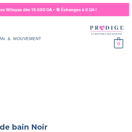
es Wilayas dès 15 000 DA • 🔄 Échanges à 0 DA !
AN & MOUVEMENT
0
 de bain Noir