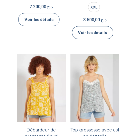
7.200,00
د.ج
XXL
Voir les détails
3.500,00
د.ج
Voir les détails
Débardeur de
Top grossesse avec col