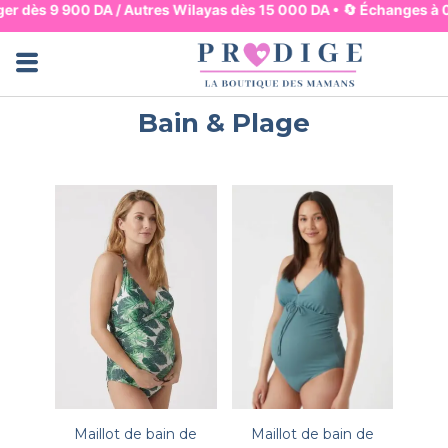
er dès 9 900 DA / Autres Wilayas dès 15 000 DA • 🔄 Échanges à 0 D
Jupes & Pantalons
Robes & Hauts
Lingerie & Basiques
Pyjama & Homewear
Maman & Mouvement
Maman & Allaitement
Mode & Bureau
Ensembles & Combis
Bain & Plage
Bain & Plage
Maillot de bain de
Maillot de bain de