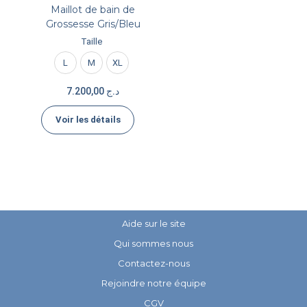
Maillot de bain de
Grossesse Gris/Bleu
Taille
L
M
XL
7.200,00
د.ج
Voir les détails
Aide sur le site
Qui sommes nous
Contactez-nous
Rejoindre notre équipe
CGV