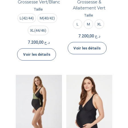
Grossesse Vert/Blanc
Grossesse &
Allaitement Vert
Taille
Taille
L(42/44)
M(40/42)
L
M
XL
XL(44/46)
7.200,00
د.ج
7.200,00
د.ج
Voir les détails
Voir les détails