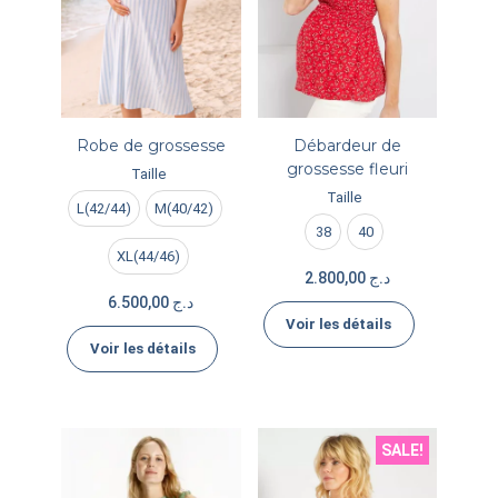
Robe de grossesse
Débardeur de
grossesse fleuri
Taille
Taille
L(42/44)
M(40/42)
38
40
XL(44/46)
2.800,00
د.ج
6.500,00
د.ج
Voir les détails
Voir les détails
SALE!