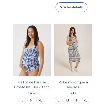
Voir les détails
Maillot de bain de
Robe mi-longue a
Grossesse Bleu/Blanc
rayures
Taille
Taille
L
M
XL
L
M
S
XL