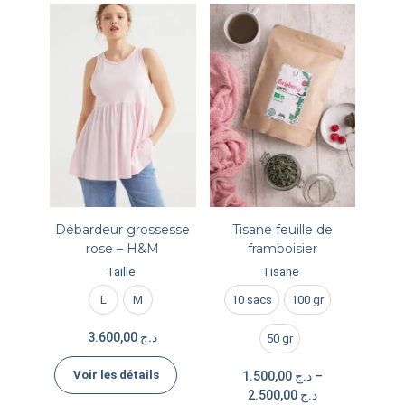
Débardeur grossesse
Tisane feuille de
rose – H&M
framboisier
Taille
Tisane
L
M
10 sacs
100 gr
3.600,00
د.ج
50 gr
Voir les détails
1.500,00
د.ج
–
2.500,00
د.ج