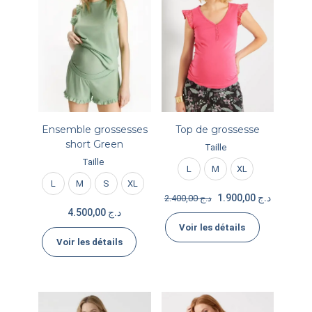
Ensemble grossesses
Top de grossesse
short Green
Taille
Taille
L
M
XL
L
M
S
XL
1.900,00
د.ج
2.400,00
د.ج
4.500,00
د.ج
Voir les détails
Voir les détails