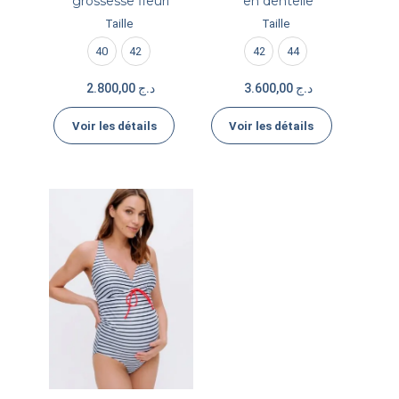
grossesse fleuri
en dentelle
Taille
Taille
40
42
42
44
2.800,00
د.ج
3.600,00
د.ج
Voir les détails
Voir les détails