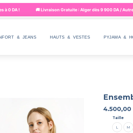
 0 DA !
🚚 Livraison Gratuite : Alger dès 9 900 DA / Autres 
NFORT & JEANS
HAUTS & VESTES
PYJAMA & 
Ensemb
4.500,00
Taille
L
M