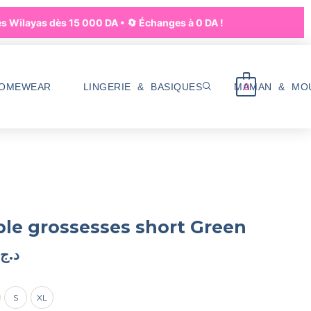
Wilayas dès 15 000 DA • 🔄 Échanges à 0 DA !
0
HOMEWEAR
LINGERIE & BASIQUES
MAMAN & MO
le grossesses short Green
د.ج
S
XL