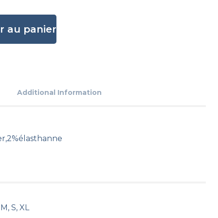
r au panier
Additional Information
r,2%élasthanne
 M, S, XL