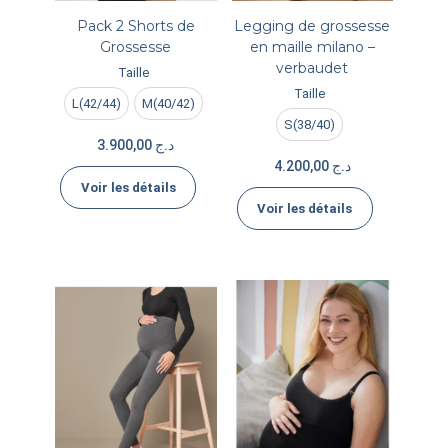
Pack 2 Shorts de
Legging de grossesse
Grossesse
en maille milano –
verbaudet
Taille
Taille
L(42/44)
M(40/42)
S(38/40)
3.900,00
د.ج
4.200,00
د.ج
Voir les détails
Voir les détails