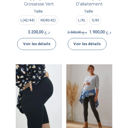
Grossesse Vert
D’allaitement
Taille
Taille
L(42/44)
M(40/42)
L/XL
S/M
3.200,00
د.ج
1.900,00
د.ج
2.500,00
د.ج
Voir les détails
Voir les détails