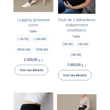
Legging grossesse
Pack de 2 débardeurs
coton
d’allaitement
(noir/blanc)
Taille
Taille
( 50/52)
L(46/48)
(38/40)
(42/44)
M(42/44)
S(38/40)
(46/48)
2.200,00
د.ج
3.800,00
د.ج
Voir les détails
Voir les détails