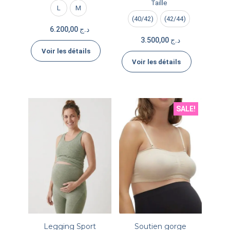
Taille
L
M
(40/42)
(42/44)
6.200,00
د.ج
3.500,00
د.ج
Voir les détails
Voir les détails
SALE!
Legging Sport
Soutien gorge