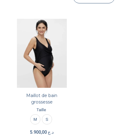
Maillot de bain
grossesse
Taille
M
S
5.900,00
د.ج