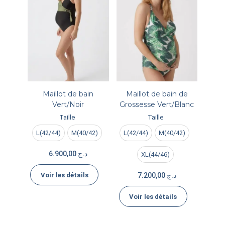
Maillot de bain
Maillot de bain de
Vert/Noir
Grossesse Vert/Blanc
Taille
Taille
L(42/44)
M(40/42)
L(42/44)
M(40/42)
6.900,00
د.ج
XL(44/46)
Voir les détails
7.200,00
د.ج
Voir les détails