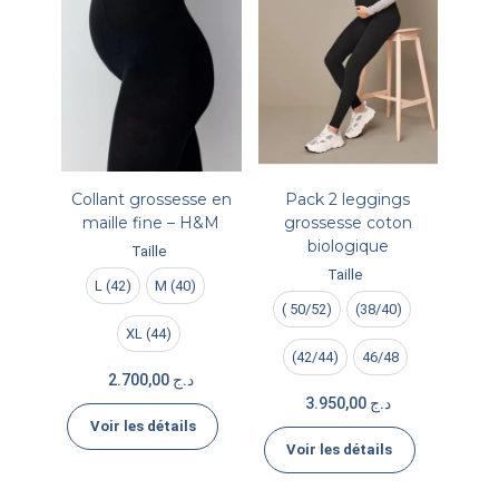
Collant grossesse en
Pack 2 leggings
maille fine – H&M
grossesse coton
biologique
Taille
Taille
L (42)
M (40)
( 50/52)
(38/40)
XL (44)
(42/44)
46/48
2.700,00
د.ج
3.950,00
د.ج
Voir les détails
Voir les détails