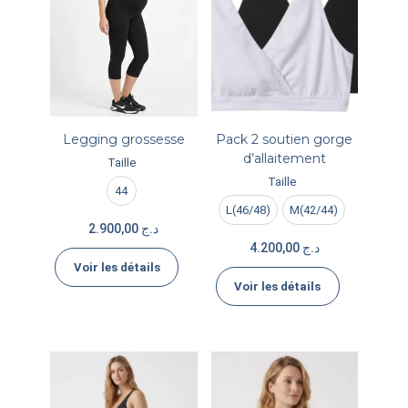
Legging grossesse
Pack 2 soutien gorge
d’allaitement
Taille
Taille
44
L(46/48)
M(42/44)
2.900,00
د.ج
4.200,00
د.ج
Voir les détails
Voir les détails