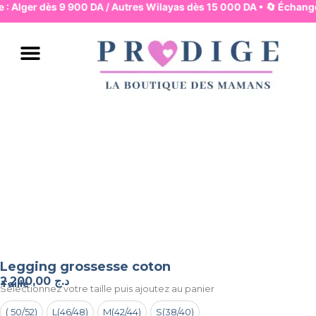
e : Alger dès 9 900 DA / Autres Wilayas dès 15 000 DA • 🔄 Échange
JUPES & PANTALONS
ROBES & HAUTS
LINGERIE & BASIQUES
PYJAMA & HOMEWEAR
MAMAN & MOUVEMENT
MAMAN & ALLAITEMENT
MODE & BUREAU
ENSEMBLES & COMBIS
BAIN & PLAGE
Legging grossesse coton
2.200,00
د.ج
Taille
Selectionnez votre taille puis ajoutez au panier
( 50/52)
L(46/48)
M(42/44)
S(38/40)