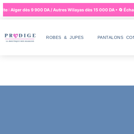
uite : Alger dès 9 900 DA / Autres Wilayas dès 15 000 DA • 🔄 Échan
ROBES & JUPES
PANTALONS CO