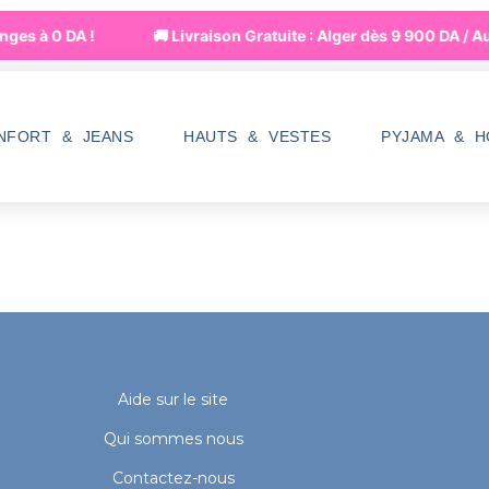
ges à 0 DA !
🚚 Livraison Gratuite : Alger dès 9 900 DA / A
NFORT & JEANS
HAUTS & VESTES
PYJAMA & 
Aide sur le site
Qui sommes nous
Contactez-nous