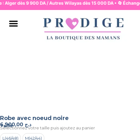
e : Alger dès 9 900 DA / Autres Wilayas dès 15 000 DA • 🔄 Échange
JUPES & PANTALONS
ROBES & HAUTS
LINGERIE & BASIQUES
PYJAMA & HOMEWEAR
MAMAN & MOUVEMENT
MAMAN & ALLAITEMENT
MODE & BUREAU
ENSEMBLES & COMBIS
BAIN & PLAGE
Robe avec noeud noire
6.900,00
د.ج
Taille
Selectionnez votre taille puis ajoutez au panier
L(46/48)
M(42/44)