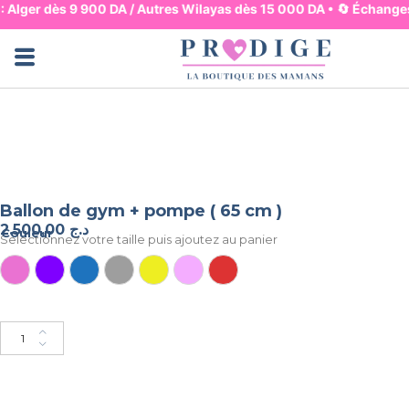
 : Alger dès 9 900 DA / Autres Wilayas dès 15 000 DA • 🔄 Échanges
Jupes & Pantalons
Robes & Hauts
Lingerie & Basiques
Pyjama & Homewear
Maman & Mouvement
Maman & Allaitement
Mode & Bureau
Ensembles & Combis
Bain & Plage
Ballon de gym + pompe ( 65 cm )
2.500,00
د.ج
Couleur
Selectionnez votre taille puis ajoutez au panier
Rose
Violet
Bleu
Gris
Jaune
rose clair
Rouge
Ajouter au panier