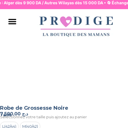
e : Alger dès 9 900 DA / Autres Wilayas dès 15 000 DA • 🔄 Échange
JUPES & PANTALONS
ROBES & HAUTS
LINGERIE & BASIQUES
PYJAMA & HOMEWEAR
MAMAN & MOUVEMENT
MAMAN & ALLAITEMENT
MODE & BUREAU
ENSEMBLES & COMBIS
BAIN & PLAGE
Robe de Grossesse Noire
7.500,00
د.ج
Taille
Selectionnez votre taille puis ajoutez au panier
L(42/44)
M(40/42)