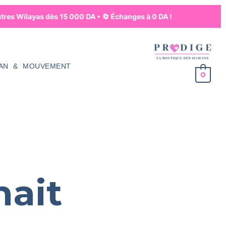
utres Wilayas dès 15 000 DA • 🔄 Échanges à 0 DA !
AN & MOUVEMENT
0
hait