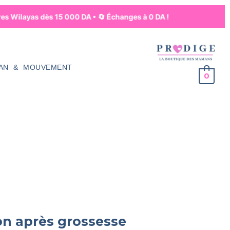
s Wilayas dès 15 000 DA • 🔄 Échanges à 0 DA !
AN & MOUVEMENT
0
on après grossesse