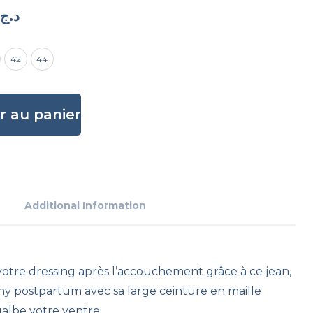
د.ج
42
44
r au panier
Additional Information
votre dressing après l’accouchement grâce à ce jean,
ny postpartum avec sa large ceinture en maille
galbe votre ventre.