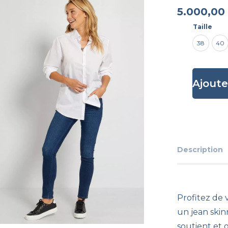
5.000,00
Taille
38
40
Ajoute
Description
Profitez de 
un jean skin
soutient et 