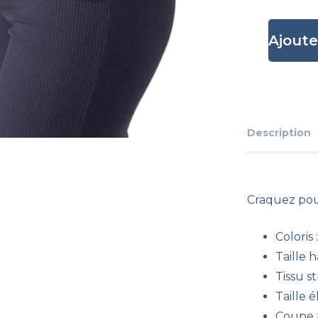
Ajoute
Description
Craquez pou
Coloris
Taille 
Tissu s
Taille 
Coupe