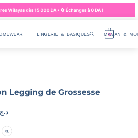
res Wilayas dès 15 000 DA • 🔄 Échanges à 0 DA !
0
HOMEWEAR
LINGERIE & BASIQUES
MAMAN & MO
on Legging de Grossesse
د.ج
XL