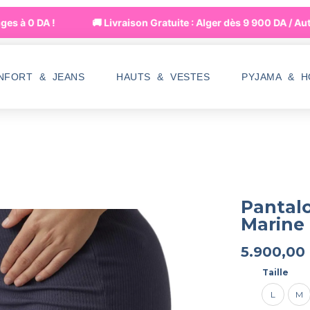
s à 0 DA !
🚚 Livraison Gratuite : Alger dès 9 900 DA / Aut
NFORT & JEANS
HAUTS & VESTES
PYJAMA & 
Pantal
Marine
5.900,00
Taille
L
M