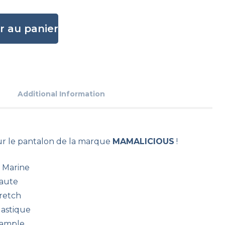
r au panier
Additional Information
r le pantalon de la marque
MAMALICIOUS
!
 : Marine
haute
tretch
élastique
 ample