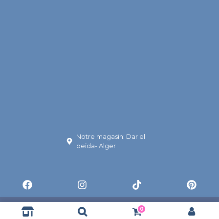
Notre magasin: Dar el
beida- Alger
© BoutikaDzign
0