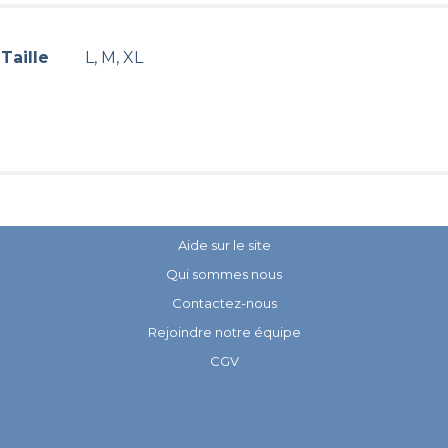
Taille
L, M, XL
Aide sur le site
Qui sommes nous
Contactez-nous
Rejoindre notre équipe
CGV