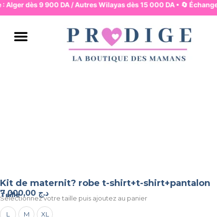
e : Alger dès 9 900 DA / Autres Wilayas dès 15 000 DA • 🔄 Échanges
JUPES & PANTALONS
ROBES & HAUTS
LINGERIE & BASIQUES
PYJAMA & HOMEWEAR
MAMAN & MOUVEMENT
MAMAN & ALLAITEMENT
MODE & BUREAU
ENSEMBLES & COMBIS
BAIN & PLAGE
Kit de maternit? robe t-shirt+t-shirt+pantalon
7.000,00
د.ج
Taille
Selectionnez votre taille puis ajoutez au panier
L
M
XL