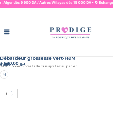
e : Alger dès 9 900 DA / Autres Wilayas dès 15 000 DA • 🔄 Échange
Jupes & Pantalons
Robes & Hauts
Lingerie & Basiques
Pyjama & Homewear
Maman & Mouvement
Maman & Allaitement
Mode & Bureau
Ensembles & Combis
Bain & Plage
Débardeur grossesse vert-H&M
3.600,00
د.ج
Taille
Selectionnez votre taille puis ajoutez au panier
M
Ajouter au panier