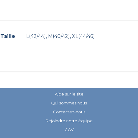
Taille
L(42/44), M(40/42), XL(44/46)
Aide sur le site
Qui sommes nous
Contactez-nous
Rejoindre notre équipe
CGV