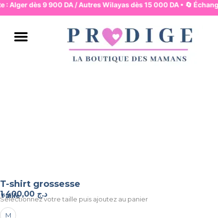
te : Alger dès 9 900 DA / Autres Wilayas dès 15 000 DA • 🔄 Échang
JUPES & PANTALONS
ROBES & HAUTS
LINGERIE & BASIQUES
PYJAMA & HOMEWEAR
MAMAN & MOUVEMENT
MAMAN & ALLAITEMENT
MODE & BUREAU
ENSEMBLES & COMBIS
BAIN & PLAGE
T-shirt grossesse
1.400,00
د.ج
Taille
Selectionnez votre taille puis ajoutez au panier
M