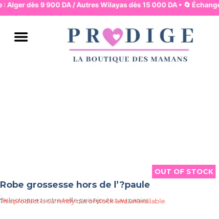
e : Alger dès 9 900 DA / Autres Wilayas dès 15 000 DA • 🔄 Échange
JUPES & PANTALONS
ROBES & HAUTS
LINGERIE & BASIQUES
PYJAMA & HOMEWEAR
MAMAN & MOUVEMENT
MAMAN & ALLAITEMENT
MODE & BUREAU
ENSEMBLES & COMBIS
BAIN & PLAGE
OUT OF STOCK
OUT OF STOCK
Robe grossesse hors de l’?paule
Selectionnez votre taille puis ajoutez au panier
This product is currently out of stock and unavailable.