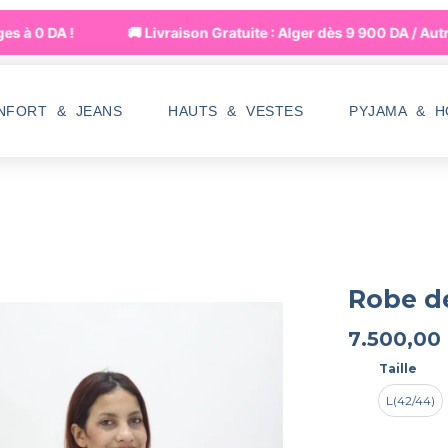
 0 DA !
🚚 Livraison Gratuite : Alger dès 9 900 DA / Autres
NFORT & JEANS
HAUTS & VESTES
PYJAMA & 
Robe d
7.500,00
Taille
L(42/44)