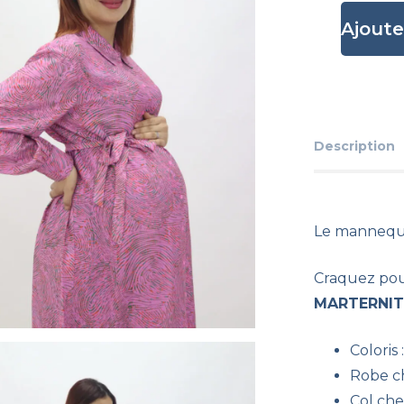
Ajoute
Description
Le mannequ
Craquez pou
MARTERNI
Coloris 
Robe c
Col ch