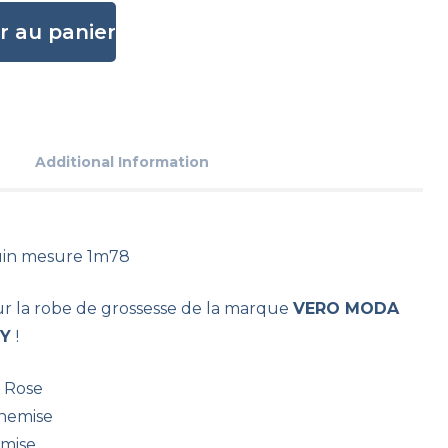
r au panier
Additional Information
in mesure 1m78
r la robe de grossesse de la marque
VERO MODA
TY
!
: Rose
hemise
emise