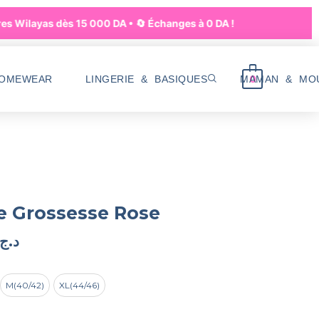
 Wilayas dès 15 000 DA • 🔄 Échanges à 0 DA !
0
HOMEWEAR
LINGERIE & BASIQUES
MAMAN & MO
e Grossesse Rose
د.ج
M(40/42)
XL(44/46)