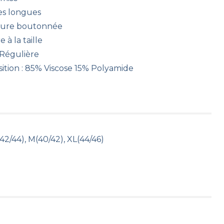
s longues
ure boutonnée
 à la taille
Régulière
tion : 85% Viscose 15% Polyamide
(42/44), M(40/42), XL(44/46)