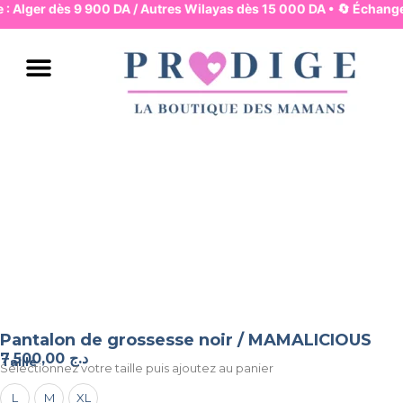
e : Alger dès 9 900 DA / Autres Wilayas dès 15 000 DA • 🔄 Échange
JUPES & PANTALONS
ROBES & HAUTS
LINGERIE & BASIQUES
PYJAMA & HOMEWEAR
MAMAN & MOUVEMENT
MAMAN & ALLAITEMENT
MODE & BUREAU
ENSEMBLES & COMBIS
BAIN & PLAGE
Pantalon de grossesse noir / MAMALICIOUS
7.500,00
د.ج
Taille
Selectionnez votre taille puis ajoutez au panier
L
M
XL