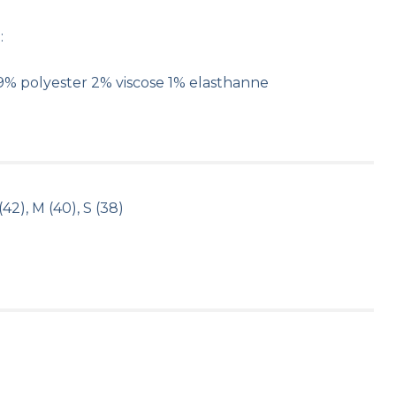
:
9% polyester 2% viscose 1% elasthanne
(42), M (40), S (38)