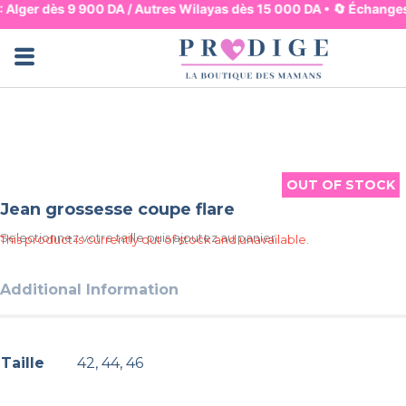
 : Alger dès 9 900 DA / Autres Wilayas dès 15 000 DA • 🔄 Échanges
Jupes & Pantalons
Robes & Hauts
Lingerie & Basiques
Pyjama & Homewear
Maman & Mouvement
Maman & Allaitement
Mode & Bureau
Ensembles & Combis
Bain & Plage
OUT OF STOCK
OUT OF STOCK
Jean grossesse coupe flare
Selectionnez votre taille puis ajoutez au panier
This product is currently out of stock and unavailable.
Additional Information
Taille
42, 44, 46