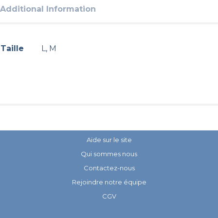
Additional Information
Taille
L, M
Aide sur le site
Qui sommes nous
Contactez-nous
Rejoindre notre équipe
CGV