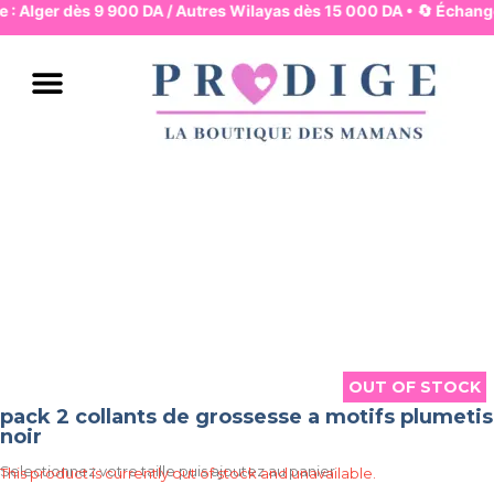
e : Alger dès 9 900 DA / Autres Wilayas dès 15 000 DA • 🔄 Échange
JUPES & PANTALONS
ROBES & HAUTS
LINGERIE & BASIQUES
PYJAMA & HOMEWEAR
MAMAN & MOUVEMENT
MAMAN & ALLAITEMENT
MODE & BUREAU
ENSEMBLES & COMBIS
BAIN & PLAGE
OUT OF STOCK
OUT OF STOCK
pack 2 collants de grossesse a motifs plumetis
noir
Selectionnez votre taille puis ajoutez au panier
This product is currently out of stock and unavailable.