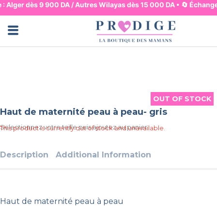
e : Alger dès 9 900 DA / Autres Wilayas dès 15 000 DA • 🔄 Échange
Jupes & Pantalons
Robes & Hauts
Lingerie & Basiques
Pyjama & Homewear
Maman & Mouvement
Maman & Allaitement
Mode & Bureau
Ensembles & Combis
Bain & Plage
OUT OF STOCK
OUT OF STOCK
Haut de maternité peau à peau- gris
Selectionnez votre taille puis ajoutez au panier
This product is currently out of stock and unavailable.
Description
Additional Information
Haut de maternité peau à peau