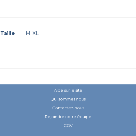
Taille
M, XL
Aide sur le site
Qui sommes nous
Contactez-nous
Rejoindre notre équipe
CGV