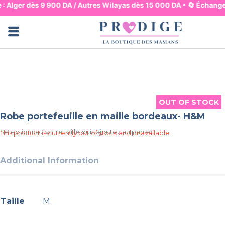
e : Alger dès 9 900 DA / Autres Wilayas dès 15 000 DA • 🔄 Échange
Jupes & Pantalons
Robes & Hauts
Lingerie & Basiques
Pyjama & Homewear
Maman & Mouvement
Maman & Allaitement
Mode & Bureau
Ensembles & Combis
Bain & Plage
OUT OF STOCK
OUT OF STOCK
Robe portefeuille en maille bordeaux- H&M
Selectionnez votre taille puis ajoutez au panier
This product is currently out of stock and unavailable.
Additional Information
Taille
M